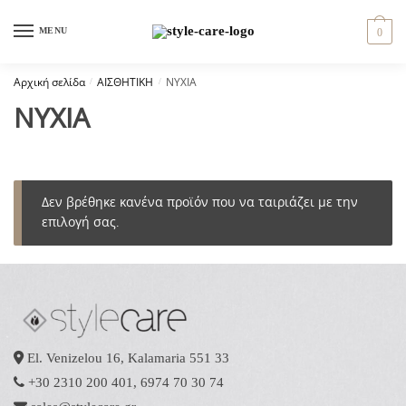
Skip
Skip
to
to
MENU
0
navigation
content
Αρχική σελίδα
/
ΑΙΣΘΗΤΙΚΗ
/
ΝΥΧΙΑ
ΝΥΧΙΑ
Δεν βρέθηκε κανένα προϊόν που να ταιριάζει με την
επιλογή σας.
El. Venizelou 16, Kalamaria 551 33
+30 2310 200 401
,
6974 70 30 74