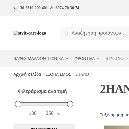
Skip
Skip
+30 2310 200 401
&
6974 70 30 74
to
to
navigation
content
Αναζήτηση
Αναζήτηση
για:
ΒΑΦΕΣ ΜΑΛΛΙΩΝ ΤΕΧΝΙΚΑ
ΦΡΟΝΤΙΔΑ
STYLING
Αρχική σελίδα
/
ΕΞΟΠΛΙΣΜΟΣ
/
2HAND
2HA
Φιλτράρισμα ανά τιμή
-
€
Minimum Price
Maximum Price