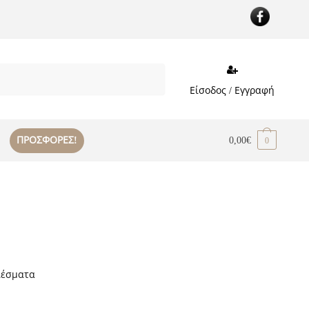
Είσοδος / Εγγραφή
ΠΡΟΣΦΟΡΕΣ!
0,00
€
0
Sorted
λέσματα
by
popularity