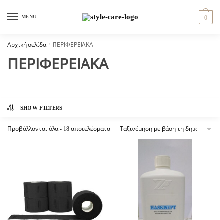
Skip
Skip
to
to
MENU
0
navigation
content
Αρχική σελίδα
/
ΠΕΡΙΦΕΡΕΙΑΚΑ
ΠΕΡΙΦΕΡΕΙΑΚΑ
SHOW FILTERS
Sorted
Προβάλλονται όλα - 18 αποτελέσματα
by
popularity