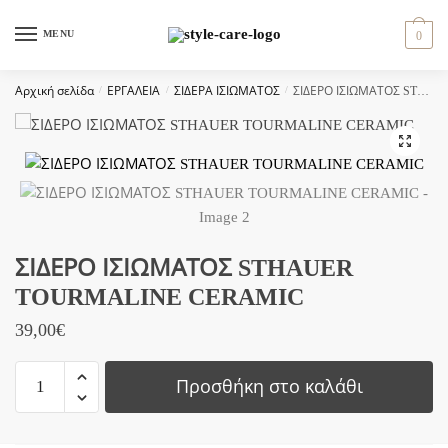
Skip
Skip
to
to
MENU
0
navigation
content
Αρχική σελίδα
/
ΕΡΓΑΛΕΙΑ
/
ΣΙΔΕΡΑ ΙΣΙΩΜΑΤΟΣ
/
ΣΙΔΕΡΟ ΙΣΙΩΜΑΤΟΣ STHAUER TOURMALINE CERAMIC
🔍
ΣΙΔΕΡΟ ΙΣΙΩΜΑΤΟΣ STHAUER
TOURMALINE CERAMIC
39,00
€
ΣΙΔΕΡΟ
Προσθήκη στο καλάθι
ΙΣΙΩΜΑΤΟΣ
STHAUER
TOURMALINE