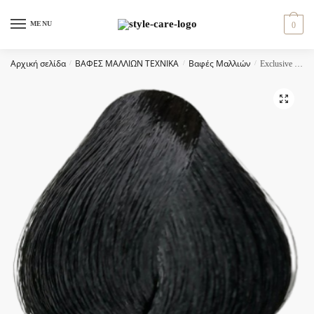
Skip
Skip
to
to
MENU
0
navigation
content
Αρχική σελίδα
/
ΒΑΦΕΣ ΜΑΛΛΙΩΝ ΤΕΧΝΙΚΑ
/
Βαφές Μαλλιών
/
Exclusive color 100ml – 1.0 ΜΑΥΡΟ