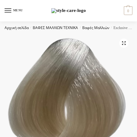
Skip
Skip
to
to
MENU
0
navigation
content
Αρχική σελίδα
/
ΒΑΦΕΣ ΜΑΛΛΙΩΝ ΤΕΧΝΙΚΑ
/
Βαφές Μαλλιών
/
Exclusive color 100ml – 10.13 ΞΑΝΘΟ ΠΛΑΤΙΝΕ ΝΑΚΡΕ