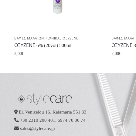
,
ΒΑΦΕΣ ΜΑΛΛΙΩΝ ΤΕΧΝΙΚΑ
ΟΞΥΖΕΝΕ
ΒΑΦΕΣ ΜΑΛΛΙ
ΟΞΥΖΕΝΕ 6% (20vol) 500ml
ΟΞΥΖΕΝΕ 3% 
2,00
€
7,00
€
El. Venizelou 16, Kalamaria 551 33
+30 2310 200 401
,
6974 70 30 74
sales@stylecare.gr