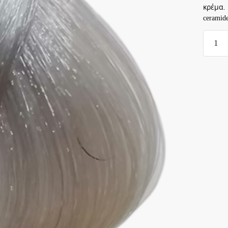
κρέμα.
ceramid
Exclusi
color
100ml
-
10.31
ΞΑΝΘ
ΠΛΑΤΙ
ΤΗΣ
ΑΜΜΟ
ποσότ