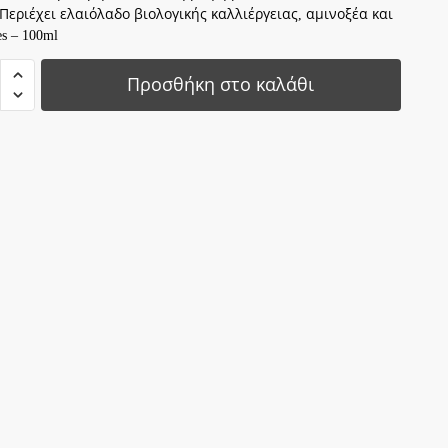
 Περιέχει ελαιόλαδο βιολογικής καλλιέργειας, αμινοξέα και
es – 100ml
ve
Προσθήκη στο καλάθι
Ο
ΝΕ
Υ
ητα