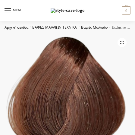
Skip
Skip
to
to
MENU
0
navigation
content
Αρχική σελίδα
/
ΒΑΦΕΣ ΜΑΛΛΙΩΝ ΤΕΧΝΙΚΑ
/
Βαφές Μαλλιών
/
Exclusive color 100ml – 6.5 ΞΑΝΘΟ ΣΚΟΥΡΟ ΑΚΑΖΟΥ