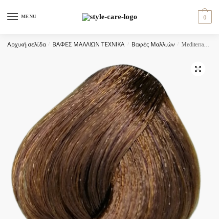
Skip
Skip
to
to
MENU
0
navigation
content
Αρχική σελίδα
/
ΒΑΦΕΣ ΜΑΛΛΙΩΝ ΤΕΧΝΙΚΑ
/
Βαφές Μαλλιών
/
Mediterranean color BIO 60ml – 7/3 ΞΑΝΘΟ ΧΡΥΣΑΦΙ
🔍