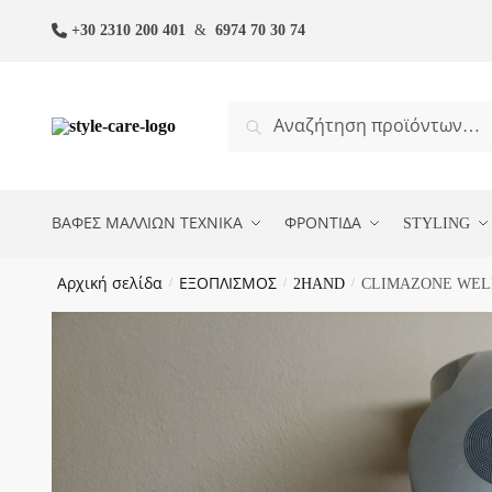
Skip
Skip
+30 2310 200 401
&
6974 70 30 74
to
to
navigation
content
Αναζήτηση
Αναζήτηση
για:
ΒΑΦΕΣ ΜΑΛΛΙΩΝ ΤΕΧΝΙΚΑ
ΦΡΟΝΤΙΔΑ
STYLING
Αρχική σελίδα
/
ΕΞΟΠΛΙΣΜΟΣ
/
2HAND
/
CLIMAZONE WELL