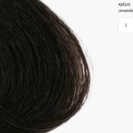
κρέμα.
ceramid
Exclusi
Color
100ml
-
6.71
ΞΑΝΘ
ΣΚΟΥ
ΨΥΧΡ
ΣΟΚΟΛ
ποσότ