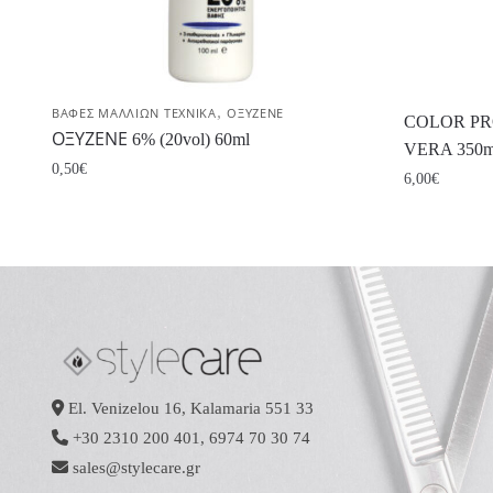
,
ΒΑΦΕΣ ΜΑΛΛΙΩΝ ΤΕΧΝΙΚΑ
ΟΞΥΖΕΝΕ
COLOR PR
ΟΞΥΖΕΝΕ 6% (20vol) 60ml
VERA 350m
0,50
€
6,00
€
El. Venizelou 16, Kalamaria 551 33
+30 2310 200 401
,
6974 70 30 74
sales@stylecare.gr