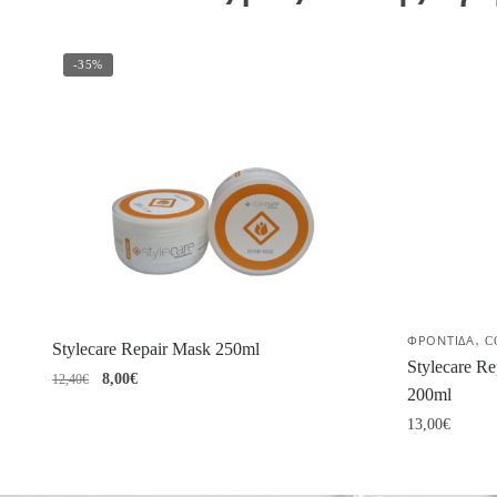
-35%
,
ΦΡΟΝΤΙΔΑ
C
Stylecare Repair Mask 250ml
Stylecare Re
Original
Η
8,00
€
12,40
€
200ml
price
τρέχουσα
13,00
€
was:
τιμή
12,40€.
είναι:
8,00€.