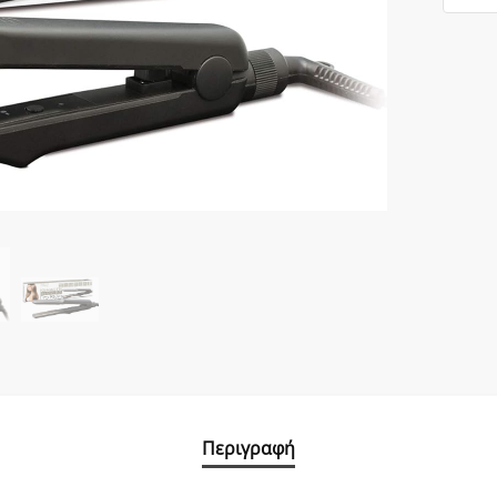
DESIG
Keracti
Titaniu
Pro
Styler
ποσότ
Περιγραφή