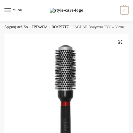
Skip
Skip
to
to
MENU
0
navigation
content
Αρχική σελίδα
/
ΕΡΓΑΛΕΙΑ
/
ΒΟΥΡΤΣΕΣ
/
JAGUAR Βούρτσα T330 – 33mm