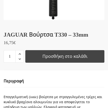
JAGUAR Βούρτσα T330 – 33mm
16,75
€
JAGUAR
Προσθήκη στο καλάθι
Βούρτσα
T330
-
33mm
Περιγραφή
ποσότητα
Επαγγελματική (ionic) βούρτσα με στρογγυλεμένες τρίχες και
κυκλικό βραχίονα αλουμινίου για να αποφεύγεται το
μπέρδεμα των μαλλιών. Ελαφριά κατασκευή με