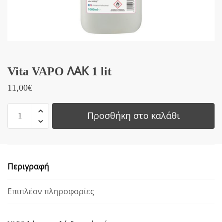
Vita VAPO ΛΑΚ 1 lit
11,00
€
Vita
Προσθήκη στο καλάθι
VAPO
ΛΑΚ
1
lit
Περιγραφή
ποσότητα
Επιπλέον πληροφορίες