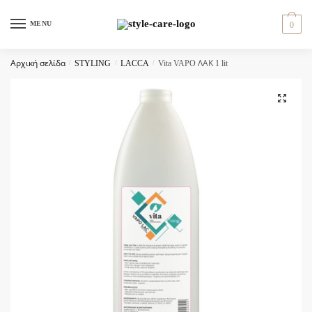
Skip
Skip
to
to
MENU
0
navigation
content
Αρχική σελίδα
/
STYLING
/
LACCA
/
Vita VAPO ΛΑΚ 1 lit