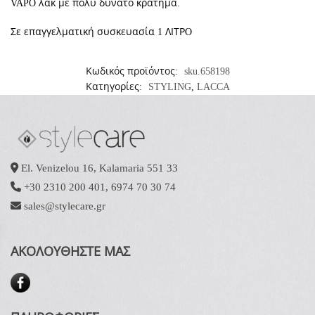
VAPO
λάκ με πολύ δυνατό κράτημα.
Σε επαγγελματική συσκευασία 1 ΛΙΤΡO
Κωδικός προϊόντος:
sku.658198
Κατηγορίες:
STYLING
,
LACCA
El. Venizelou 16, Kalamaria 551 33
+30 2310 200 401
,
6974 70 30 74
sales@stylecare.gr
ΑΚΟΛΟΥΘΗΣΤΕ ΜΑΣ